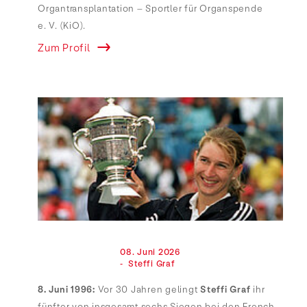
Organtransplantation – Sportler für Organspende
e. V. (KiO).
Zum Profil
                                08. Juni 2026

                                -  Steffi Graf

8. Juni 1996:
Vor 30 Jahren gelingt
Steffi Graf
ihr
fünfter von insgesamt sechs Siegen bei den French