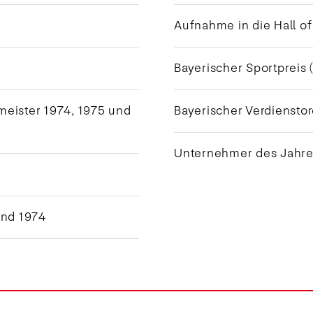
drei Mal die
Deutsche
Aufnahme in die Hall o
Meisterschaft
und ein Mal
den DFB-
Bayerischer Sportpreis
Pokal.
eister 1974, 1975 und
Bayerischer Verdienstor
Unternehmer des Jahres
und 1974