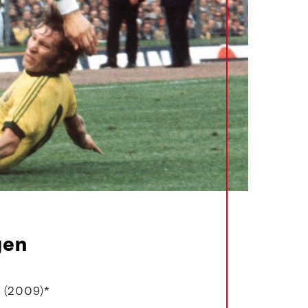
gen
 (2009)*