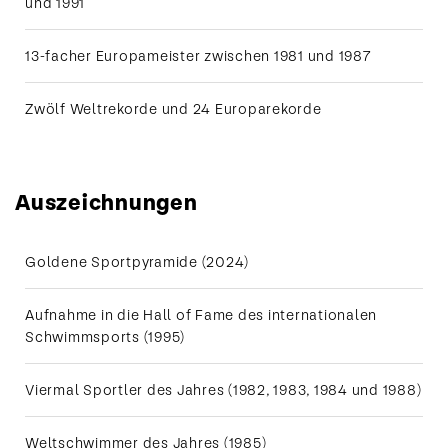
und 1991
13-facher Europameister zwischen 1981 und 1987
Zwölf Weltrekorde und 24 Europarekorde
Auszeichnungen
Bereits als 16-
jähriger
macht
Goldene Sportpyramide (2024)
Michael Groß
auf sich
aufmerksam:
Aufnahme in die Hall of Fame des internationalen
Seine Zeit
über 100m
Schwimmsports (1995)
Schmetterling
hätte zum
Sieg bei den
Viermal Sportler des Jahres (1982, 1983, 1984 und 1988)
Boykott-
Spielen von
Moskau
gereicht.
Weltschwimmer des Jahres (1985)