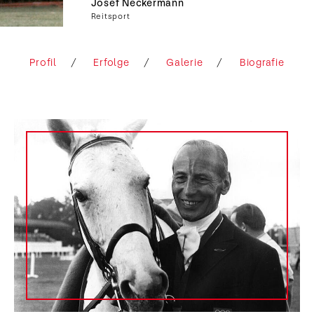
Josef Neckermann
Reitsport
Profil
Erfolge
Galerie
Biografie