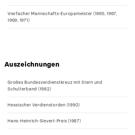
Vierfacher Mannschafts-Europameister (1965, 1967,
1969, 1971)
Auszeichnungen
Josef Neckermann macht sich
abseits des Sports bereits
Großes Bundesverdienstkreuz mit Stern und
früh einen Namen: 1948
gründet er das nach ihm
Schulterband (1982)
benannte
Versandhandelsunternehmen.
Hessischer Verdienstorden (1990)
Hans-Heinrich-Sievert-Preis (1987)