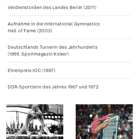
Verdienstorden des Landes Berlin (2011)
Ihre ersten
olympischen
Medaillen
Aufnahme in die International Gymnastics
gewinnt
Karin
Hall of Fame (2003)
Büttner-Janz
bei den
Spielen in
Deutschlands Turnerin des Jahrhunderts
Mexiko-
Stadt. Im
(1999, Sportmagazin Kicker)
Jahr darauf
gewinnt sie
unglaubliche
Ehrenpreis IOC (1987)
vier von fünf
möglichen
EM-Titeln.
DDR-Sportlerin des Jahres 1967 und 1972