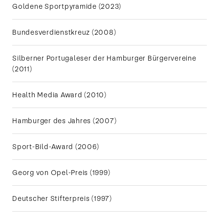
Goldene Sportpyramide (2023)
Bundesverdienstkreuz (2008)
Silberner Portugaleser der Hamburger Bürgervereine
(2011)
1991 betritt
Michael
Health Media Award (2010)
Stich die
größte
Tennisbühne
der Welt und
Hamburger des Jahres (2007)
bestreitet
sein erstes
Wimbledon-
Finale
Sport-Bild-Award (2006)
gegen Boris
Becker.
Georg von Opel-Preis (1999)
Deutscher Stifterpreis (1997)