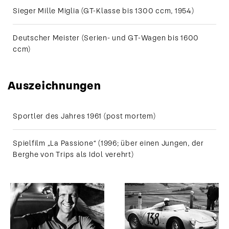
Sieger Mille Miglia (GT-Klasse bis 1300 ccm, 1954)
Die
Anfänge
Deutscher Meister (Serien- und GT-Wagen bis 1600
seiner
Rennfahrer-
ccm)
Karriere
macht
Wolfgang
Graf Berghe
Auszeichnungen
von Trips
auf einem
Porsche.
1954 wird
er damit das
Sportler des Jahres 1961 (post mortem)
erste Mal
Deutscher
Meister.
Spielfilm „La Passione“ (1996; über einen Jungen, der
Berghe von Trips als Idol verehrt)