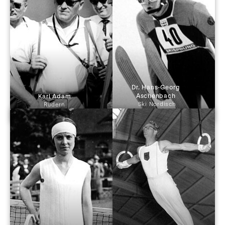
Dr. Hans-Georg 
Aschenbach 
 Karl Adam 
Ski Nordisch
Rudern