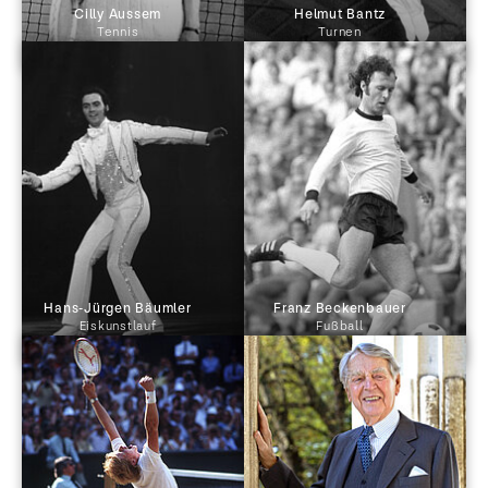
 Cilly Aussem 
 Helmut Bantz 
Tennis
Turnen
 Hans-Jürgen Bäumler 
 Franz Beckenbauer 
Eiskunstlauf
Fußball