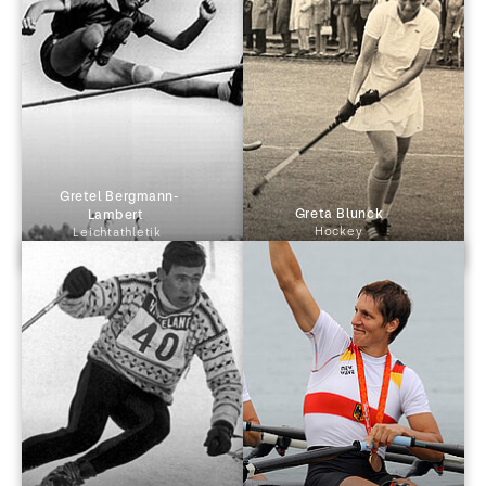
 Gretel Bergmann-
 Greta Blunck 
Lambert 
Hockey
Leichtathletik