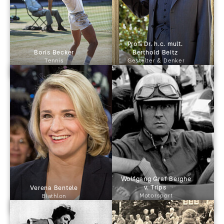
Prof. Dr. h.c. mult. 
 Boris Becker 
Berthold Beitz 
Tennis
Gestalter & Denker
 Wolfgang Graf Berghe 
v. Trips 
 Verena Bentele 
Motorsport
Biathlon