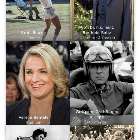
Prof. Dr. h.c. mult. 
 Boris Becker 
Berthold Beitz 
Tennis
Gestalter & Denker
 Wolfgang Graf Berghe 
v. Trips 
 Verena Bentele 
Motorsport
Biathlon