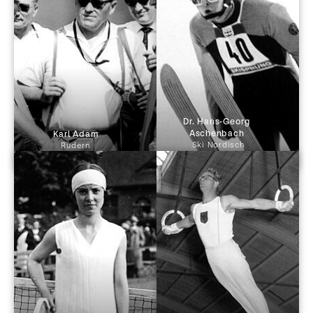
Dr. Hans-Georg 
Aschenbach 
 Karl Adam 
Ski Nordisch
Rudern