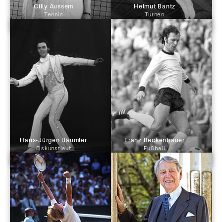
 Cilly Aussem 
 Helmut Bantz 
Tennis
Turnen
 Hans-Jürgen Bäumler 
 Franz Beckenbauer 
Eiskunstlauf
Fußball