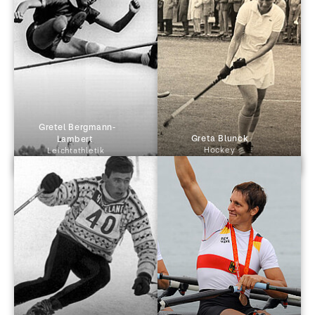
 Gretel Bergmann-
 Greta Blunck 
Lambert 
Hockey
Leichtathletik