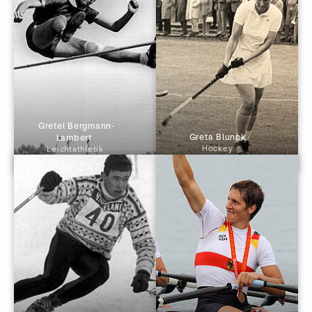
 Gretel Bergmann-
 Greta Blunck 
Lambert 
Hockey
Leichtathletik