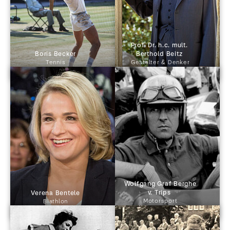
Prof. Dr. h.c. mult. 
 Boris Becker 
Berthold Beitz 
Tennis
Gestalter & Denker
 Wolfgang Graf Berghe 
v. Trips 
 Verena Bentele 
Motorsport
Biathlon