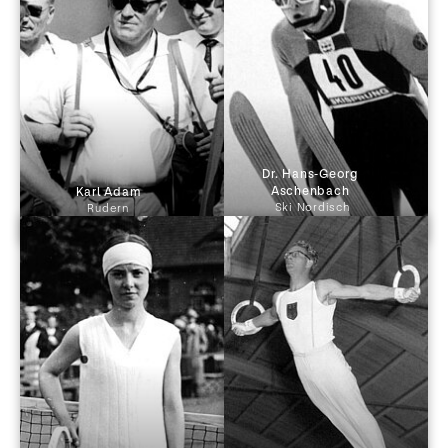
Dr. Hans-Georg 
Aschenbach 
 Karl Adam 
Ski Nordisch
Rudern