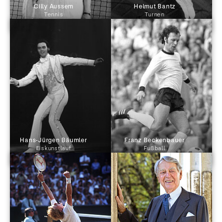
 Cilly Aussem 
 Helmut Bantz 
Tennis
Turnen
 Hans-Jürgen Bäumler 
 Franz Beckenbauer 
Eiskunstlauf
Fußball