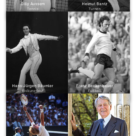
 Cilly Aussem 
 Helmut Bantz 
Tennis
Turnen
 Hans-Jürgen Bäumler 
 Franz Beckenbauer 
Eiskunstlauf
Fußball