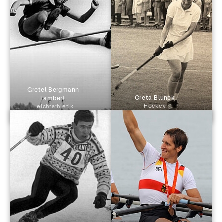
 Gretel Bergmann-
 Greta Blunck 
Lambert 
Hockey
Leichtathletik