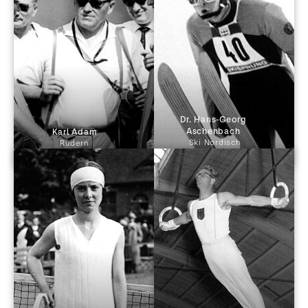
Dr. Hans-Georg 
Aschenbach 
 Karl Adam 
Ski Nordisch
Rudern