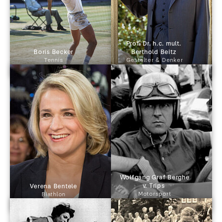
Prof. Dr. h.c. mult. 
 Boris Becker 
Berthold Beitz 
Tennis
Gestalter & Denker
 Wolfgang Graf Berghe 
v. Trips 
 Verena Bentele 
Motorsport
Biathlon